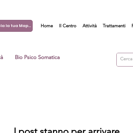
Calcola la tua Mappa
Home
Il Centro
Attività
Trattamenti
tà
Bio Psico Somatica
I post stanno per arrivare