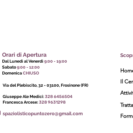
Orari di Apertura
Scopr
Dal Lunedì al Venerdì
9:00 - 19:00
Sabato
9:00 - 12:00
Hom
Domenica
CHIUSO
Il Ce
Via del Plebiscito, 32 - 03100, Frosinone (FR)
Attivi
Giuseppe Ale Medici:
328 6456504
Francesca Arcese:
328 9631298
Tratt
spaziolisticopuntozero@gmail.com
Form