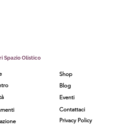
i Spazio Olistico
e
Shop
ntro
Blog
tà
Eventi
Contattaci
amenti
Privacy Policy
azione