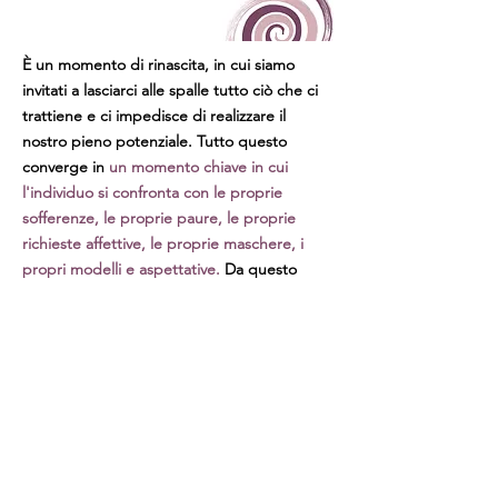
È un momento di rinascita, in cui siamo
invitati a lasciarci alle spalle tutto ciò che ci
trattiene e ci impedisce di realizzare il
nostro pieno potenziale. Tutto questo
converge in
un momento chiave in cui
l'individuo si confronta con le proprie
sofferenze, le proprie paure, le proprie
richieste affettive, le proprie maschere, i
propri modelli e aspettative.
Da questo
momento in poi ci si avvicina alla verità più
profonda della propria esistenza e si
intraprende un percorso di guarigione e di
liberazione.