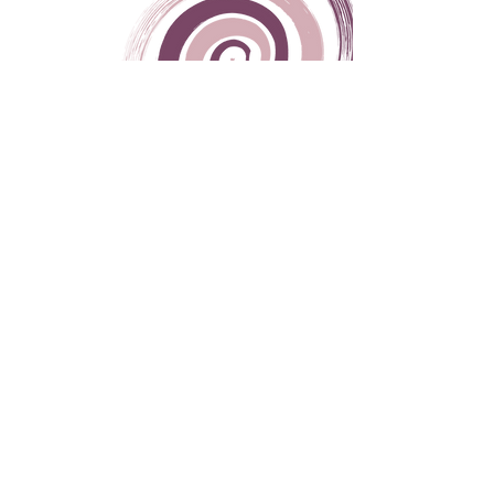
Orari di Apertura
Dal Lunedì al Venerdì
9:00 - 19:00
Sabato
9:00 - 12:00
Domenica
CHIUSO
Via del Plebiscito,
32 - 03100
, Frosinone (FR)
Giuseppe Ale Medici:
328 6456504
Francesca Arcese:
328 9631298
spaziolisticopuntozero@gmail.com
Scopri Spazio Olistico
Home