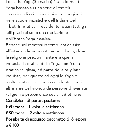
Lo Hatha Yoga(Somatico) è una forma di 
Yoga basato su una serie di esercizi 
psicofisici di origini antichissime, originati 
nelle scuole iniziatiche dell'India e del 
Tibet. In pratica in occidente, quasi tutti gli 
stili praticati sono una derivazione 
dell'Hatha Yoga classico.
Benché sviluppatosi in tempi antichissimi 
all'interno del subcontinente indiano, dove 
la religione predominante era quella 
induista, la pratica dello Yoga non è una 
pratica religiosa, né parte della religione 
induista, per questo ad oggi lo Yoga è 
molto praticato anche in occidente e varie 
altre aree del mondo da persone di svariate 
religioni e provenienze sociali ed etniche.
Condizioni di partecipazione:
€ 60 mensili 1 volta  a settimana
€ 90 mensili  2 volte a settimana
Possibilità di acquisto pacchetto di 6 lezioni 
a € 100