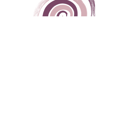
Orari di Apertura
Dal Lunedì al Venerdì
9:00 - 19:00
Sabato
9:00 - 12:00
Domenica
CHIUSO
Via del Plebiscito,
32 - 03100
, Frosinone (FR)
Giuseppe Ale Medici:
328 6456504
Francesca Arcese:
328 9631298
spaziolisticopuntozero@gmail.com
Scopri Spazio Olistico
Home