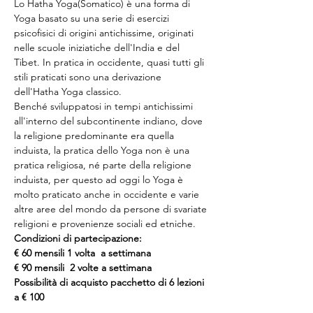
Lo Hatha Yoga(Somatico) è una forma di 
Yoga basato su una serie di esercizi 
psicofisici di origini antichissime, originati 
nelle scuole iniziatiche dell'India e del 
Tibet. In pratica in occidente, quasi tutti gli 
stili praticati sono una derivazione 
dell'Hatha Yoga classico.
Benché sviluppatosi in tempi antichissimi 
all'interno del subcontinente indiano, dove 
la religione predominante era quella 
induista, la pratica dello Yoga non è una 
pratica religiosa, né parte della religione 
induista, per questo ad oggi lo Yoga è 
molto praticato anche in occidente e varie 
altre aree del mondo da persone di svariate 
religioni e provenienze sociali ed etniche.
Condizioni di partecipazione:
€ 60 mensili 1 volta  a settimana
€ 90 mensili  2 volte a settimana
Possibilità di acquisto pacchetto di 6 lezioni 
a € 100