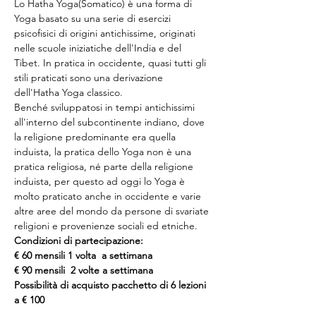
Lo Hatha Yoga(Somatico) è una forma di 
Yoga basato su una serie di esercizi 
psicofisici di origini antichissime, originati 
nelle scuole iniziatiche dell'India e del 
Tibet. In pratica in occidente, quasi tutti gli 
stili praticati sono una derivazione 
dell'Hatha Yoga classico.
Benché sviluppatosi in tempi antichissimi 
all'interno del subcontinente indiano, dove 
la religione predominante era quella 
induista, la pratica dello Yoga non è una 
pratica religiosa, né parte della religione 
induista, per questo ad oggi lo Yoga è 
molto praticato anche in occidente e varie 
altre aree del mondo da persone di svariate 
religioni e provenienze sociali ed etniche.
Condizioni di partecipazione:
€ 60 mensili 1 volta  a settimana
€ 90 mensili  2 volte a settimana
Possibilità di acquisto pacchetto di 6 lezioni 
a € 100