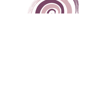
Orari di Apertura
Dal Lunedì al Venerdì
9:00 - 19:00
Sabato
9:00 - 12:00
Domenica
CHIUSO
Via del Plebiscito,
32 - 03100
, Frosinone (FR)
Giuseppe Ale Medici:
328 6456504
Francesca Arcese:
328 9631298
spaziolisticopuntozero@gmail.com
Scopri Spazio Olistico
Home