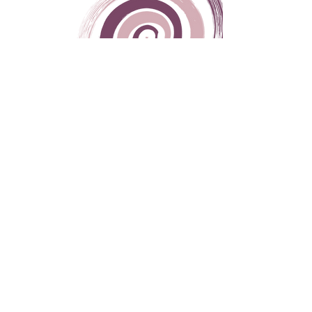
Orari di Apertura
Dal Lunedì al Venerdì
9:00 - 19:00
Sabato
9:00 - 12:00
Domenica
CHIUSO
Via del Plebiscito,
32 - 03100
, Frosinone (FR)
Giuseppe Ale Medici:
328 6456504
Francesca Arcese:
328 9631298
spaziolisticopuntozero@gmail.com
Scopri Spazio Olistico
Home