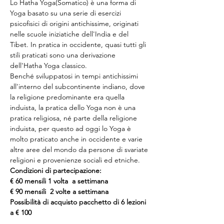
Lo Hatha Yoga(Somatico) è una forma di 
Yoga basato su una serie di esercizi 
psicofisici di origini antichissime, originati 
nelle scuole iniziatiche dell'India e del 
Tibet. In pratica in occidente, quasi tutti gli 
stili praticati sono una derivazione 
dell'Hatha Yoga classico.
Benché sviluppatosi in tempi antichissimi 
all'interno del subcontinente indiano, dove 
la religione predominante era quella 
induista, la pratica dello Yoga non è una 
pratica religiosa, né parte della religione 
induista, per questo ad oggi lo Yoga è 
molto praticato anche in occidente e varie 
altre aree del mondo da persone di svariate 
religioni e provenienze sociali ed etniche.
Condizioni di partecipazione:
€ 60 mensili 1 volta  a settimana
€ 90 mensili  2 volte a settimana
Possibilità di acquisto pacchetto di 6 lezioni 
a € 100