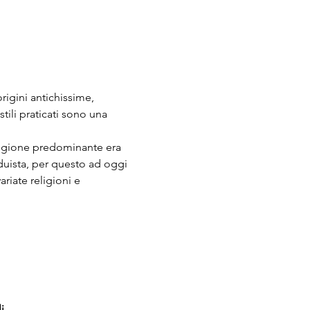
rigini antichissime, 
stili praticati sono una 
eligione predominante era 
nduista, per questo ad oggi 
riate religioni e 
i.