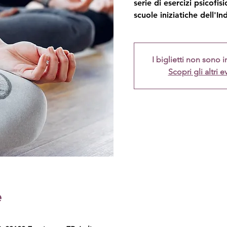
serie di esercizi psicofisi
scuole iniziatiche dell'In
I biglietti non sono i
Scopri gli altri e
e