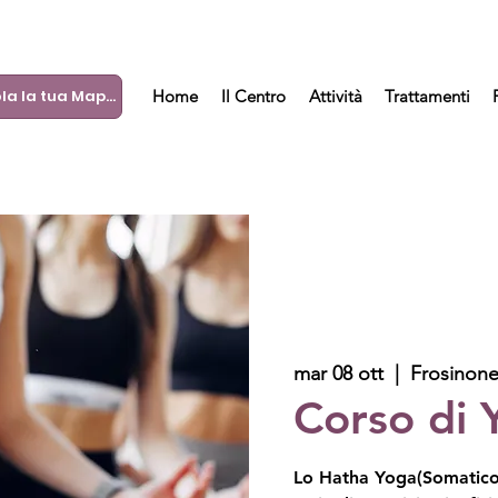
Calcola la tua Mappa
Home
Il Centro
Attività
Trattamenti
mar 08 ott
  |  
Frosinon
Corso di 
Lo Hatha Yoga(Somatico