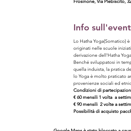
Frosinone, Via Plebiscito, 32
Info sull'even
Lo Hatha Yoga(Somatico) è un
originati nelle scuole iniziat
derivazione dell'Hatha Yoga
Benché sviluppatosi in temp
quella induista, la pratica 
lo Yoga è molto praticato an
provenienze sociali ed etni
Condizioni di partecipazion
€ 60 mensili 1 volta  a setti
€ 90 mensili  2 volte a setti
Possibilità di acquisto pacch
Google Maps è stato bloccato a causa 