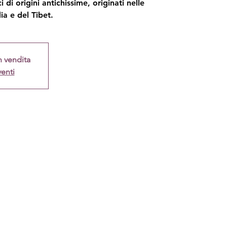
ci di origini antichissime, originati nelle
dia e del Tibet.
n vendita
venti