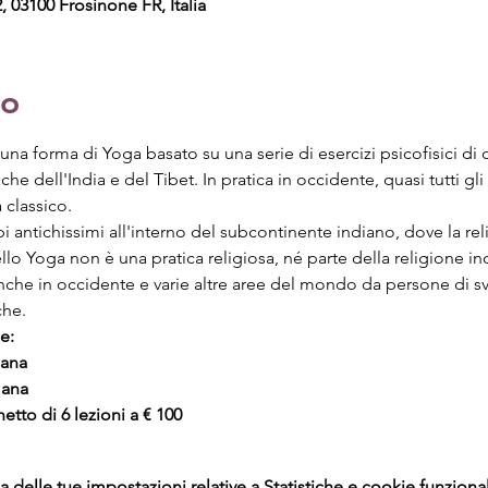
, 03100 Frosinone FR, Italia
to
a forma di Yoga basato su una serie di esercizi psicofisici di o
iche dell'India e del Tibet. In pratica in occidente, quasi tutti gli 
 classico.
i antichissimi all'interno del subcontinente indiano, dove la r
dello Yoga non è una pratica religiosa, né parte della religione i
che in occidente e varie altre aree del mondo da persone di sva
che.
e:
mana
mana
etto di 6 lezioni a € 100
delle tue impostazioni relative a Statistiche e cookie funzional