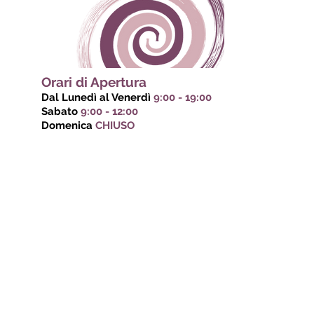
Orari di Apertura
Dal Lunedì al Venerdì
9:00 - 19:00
Sabato
9:00 - 12:00
Domenica
CHIUSO
Via del Plebiscito,
32 - 03100
, Frosinone (FR)
Giuseppe Ale Medici:
328 6456504
Francesca Arcese:
328 9631298
spaziolisticopuntozero@gmail.com
Scopri Spazio Olistico
Home