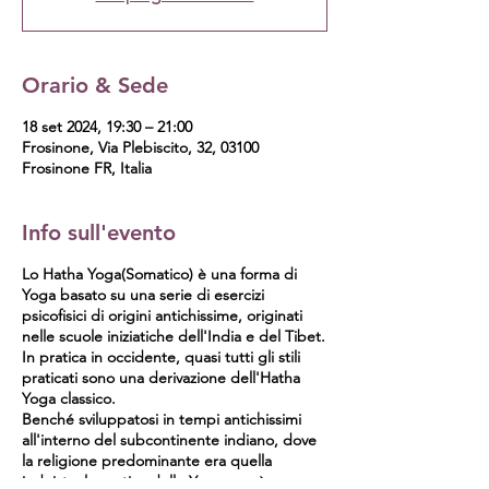
Orario & Sede
18 set 2024, 19:30 – 21:00
Frosinone, Via Plebiscito, 32, 03100
Frosinone FR, Italia
Info sull'evento
Lo Hatha Yoga(Somatico) è una forma di
Yoga basato su una serie di esercizi
psicofisici di origini antichissime, originati
nelle scuole iniziatiche dell'India e del Tibet.
In pratica in occidente, quasi tutti gli stili
praticati sono una derivazione dell'Hatha
Yoga classico.
Benché sviluppatosi in tempi antichissimi
all'interno del subcontinente indiano, dove
la religione predominante era quella
induista, la pratica dello Yoga non è una