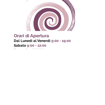
Orari di Apertura
Dal Lunedì al Venerdì
9:00 - 19:00
Sabato
9:00 - 12:00
Domenica
CHIUSO
Via del Plebiscito,
32 - 03100
, Frosinone (FR)
Giuseppe Ale Medici:
328 6456504
Francesca Arcese:
328 9631298
spaziolisticopuntozero@gmail.com
Scopri Spazio Olistico